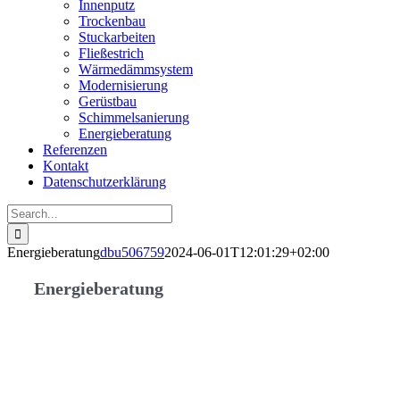
Innenputz
Trockenbau
Stuckarbeiten
Fließestrich
Wärmedämmsystem
Modernisierung
Gerüstbau
Schimmelsanierung
Energieberatung
Referenzen
Kontakt
Datenschutzerklärung
Search
for:
Energieberatung
dbu506759
2024-06-01T12:01:29+02:00
Energieberatung