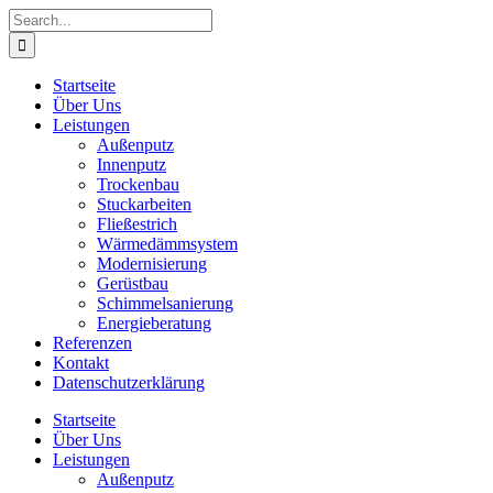
Skip
Search
to
for:
content
Startseite
Über Uns
Leistungen
Außenputz
Innenputz
Trockenbau
Stuckarbeiten
Fließestrich
Wärmedämmsystem
Modernisierung
Gerüstbau
Schimmelsanierung
Energieberatung
Referenzen
Kontakt
Datenschutzerklärung
Startseite
Über Uns
Leistungen
Außenputz