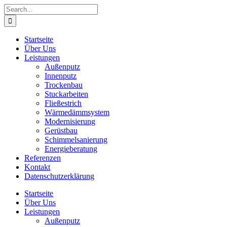
Skip
Search
to
for:
content
Startseite
Über Uns
Leistungen
Außenputz
Innenputz
Trockenbau
Stuckarbeiten
Fließestrich
Wärmedämmsystem
Modernisierung
Gerüstbau
Schimmelsanierung
Energieberatung
Referenzen
Kontakt
Datenschutzerklärung
Startseite
Über Uns
Leistungen
Außenputz