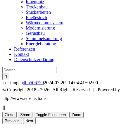
Innenputz
Trockenbau
Stuckarbeiten
Fließestrich
Wärmedämmsystem
Modernisierung
Gerüstbau
Schimmelsanierung
Energieberatung
Referenzen
Kontakt
Datenschutzerklärung
Search
for:
Leistungen
dbu506759
2024-07-20T14:04:41+02:00
© Copyright 2018 -
2026 | All Rights Reserved | Powered by
http://www.edv-tech.de |
+49 7574 45 17
+49 7574 93 58 71
|||
+49 172 7 67 24 98
info@stuckateur-reinhard.de
Close
Share
Toggle Fullscreen
Zoom
Previous
Next
Go