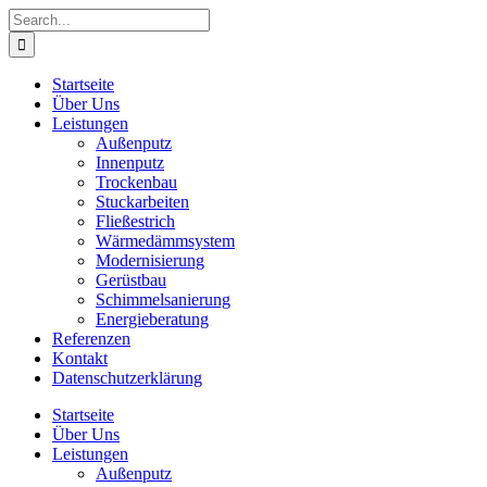
Skip
Search
to
for:
content
Startseite
Über Uns
Leistungen
Außenputz
Innenputz
Trockenbau
Stuckarbeiten
Fließestrich
Wärmedämmsystem
Modernisierung
Gerüstbau
Schimmelsanierung
Energieberatung
Referenzen
Kontakt
Datenschutzerklärung
Startseite
Über Uns
Leistungen
Außenputz