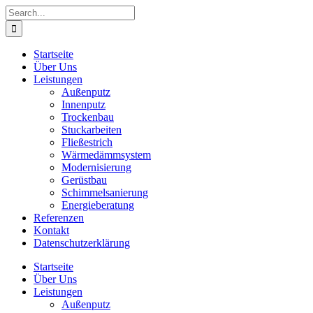
Skip
Search
to
for:
content
Startseite
Über Uns
Leistungen
Außenputz
Innenputz
Trockenbau
Stuckarbeiten
Fließestrich
Wärmedämmsystem
Modernisierung
Gerüstbau
Schimmelsanierung
Energieberatung
Referenzen
Kontakt
Datenschutzerklärung
Startseite
Über Uns
Leistungen
Außenputz