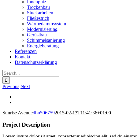
Innenputz
Trockenbau
Stuckarbeiten
Fließestrich
Wärmedämmsystem
Modernisierung
Gerüstbau
Schimmelsanierung
Energieberatung
Referenzen
Kontakt
Datenschutzerklärung
Search
for:
Previous
Next
View
Larger
View
Image
Larger
Sunrise Avenue
dbu506759
2015-02-13T11:41:36+01:00
Image
Project Description
Lorem ipsum dolor sit amet, consectetur adipiscing elit, sed do eiusm